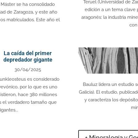
Teruel (Universidad de Zar
Máster se ha consolidado
edición a un tema clave 
dad de Zaragoza, y este año
aragonés: la industria mine
os matriculados. Este año el
con 
La caída del primer
depredador gigante
30/04/2025
unkleosteus es considerado
Bauluz lidera un estudio 
evónico, por lo que es uno
Galicia). El estudio, publica
istieron, hace 380 millones
y caracteriza los depósit
es el verdadero tamaño que
min
gantes...
+ Mineralogía y G