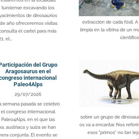
turolense excavando los
yacimientos de dinosaurios
extracción de cada fósil. 
te año ofreceremos visitas
limpia en la vitrina de un 
consulta el cartel para más
científic
, el...
Participación del Grupo
Aragosaurus en el
congreso internacional
Paleo4Alps
29/07/2026
a semana pasada se celebró
el congreso internacional
sobre un grupo de dinosaur
Paleo4Alps, en el que las
os va a encantar. Nos refer
a, austriaca y suiza se han
esos "primos" no tan le
nera conjunta. El evento se