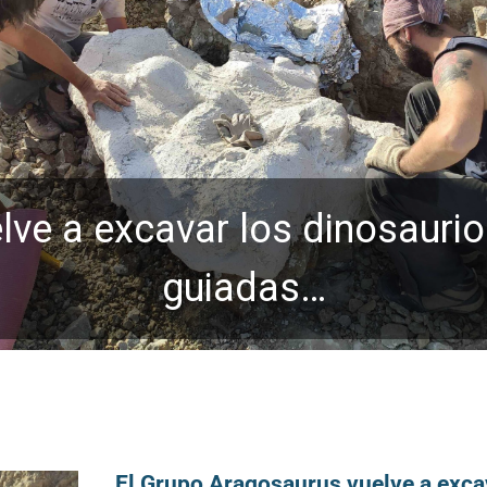
ve a excavar los dinosaurio
guiadas…
El Grupo Aragosaurus vuelve a exca