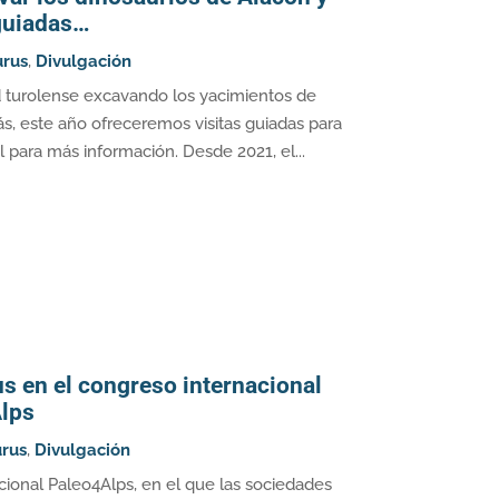
 guiadas…
urus
,
Divulgación
ad turolense excavando los yacimientos de
s, este año ofreceremos visitas guiadas para
 para más información. Desde 2021, el...
s en el congreso internacional
lps
rus
,
Divulgación
ional Paleo4Alps, en el que las sociedades