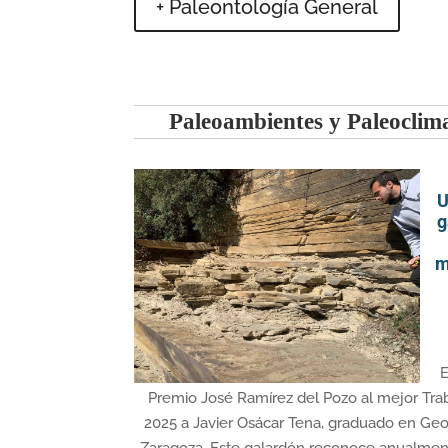
+ Paleontología General
Paleoambientes y Paleoclim
U
g
m
E
Premio José Ramírez del Pozo al mejor Tra
2025 a Javier Osácar Tena, graduado en Geo
Zaragoza. Este galardón reconoce anualmen