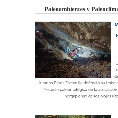
Paleoambientes y Paleoclim
M
E
d
Ximena Pérez Escamilla defendió su trabajo 
“estudio paleontológico de la asociació
norgripiense de los piojos (Ricla