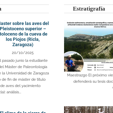
a
Estratigrafía
aster sobre las aves del
Pleistoceno superior –
Holoceno de la cueva de
los Piojos (Ricla,
Zaragoza)
20/10/2025
l pasado junio la estudiante
del Máster de Paleontología
e la Universidad de Zaragoza
Maestrazgo El próximo vie
de fin de máster de título
defenderá su tesis doct
n de aves del yacimiento
): análisis...