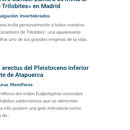
Trilobites» en Madrid
ulgación
,
Invertebrados
a invita personalmente a todos nuestros
Cazadores de Trilobites”, una apasionante
frar uno de los grandes enigmas de la vida...
erectus del Pleistoceno inferior
nte de Atapuerca
urus
,
Mamiferos
amíferos del orden Eulipotyphla conocidos
ábitos subterráneos que se alimentan
a ello poseen una gran relevancia como
de...