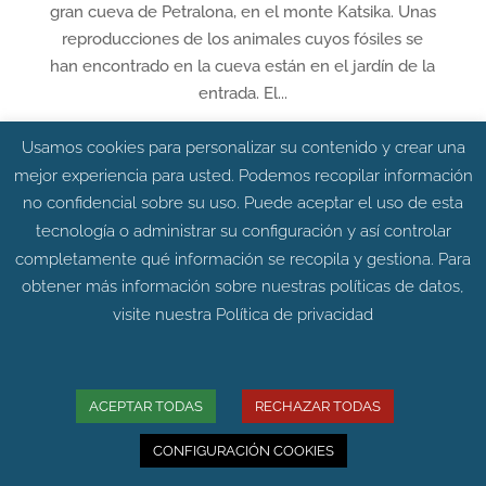
gran cueva de Petralona, en el monte Katsika. Unas
reproducciones de los animales cuyos fósiles se
han encontrado en la cueva están en el jardín de la
entrada. El...
Usamos cookies para personalizar su contenido y crear una
mejor experiencia para usted. Podemos recopilar información
no confidencial sobre su uso. Puede aceptar el uso de esta
tecnología o administrar su configuración y así controlar
completamente qué información se recopila y gestiona. Para
obtener más información sobre nuestras políticas de datos,
visite nuestra
Política de privacidad
ACEPTAR TODAS
RECHAZAR TODAS
La península ibérica jugó un papel principal
CONFIGURACIÓN COOKIES
en la supervivencia de las poblaciones