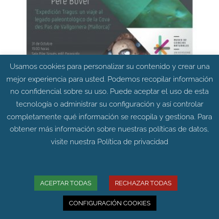
Usamos cookies para personalizar su contenido y crear una
mejor experiencia para usted. Podemos recopilar información
no confidencial sobre su uso. Puede aceptar el uso de esta
tecnología o administrar su configuración y así controlar
completamente qué información se recopila y gestiona. Para
un viaje al legado paleontológico de la Cova
obtener más información sobre nuestras políticas de datos,
des Pas de Vallgornera
visite nuestra
Política de privacidad
24/10/2018
Las características geológicas de la isla de Mallorca
hace que se hayan descubierto y explorado miles
ACEPTAR TODAS
RECHAZAR TODAS
de cuevas en su territorio. Una de estas cuevas, la
Cova des Pas de Vallgornera, localizada en la zona
CONFIGURACIÓN COOKIES
costera del municipio de Llucmajor, es la cavidad