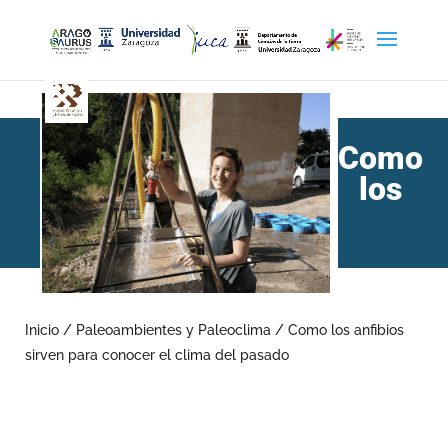
Como
los
anfibios sirven para
conocer el clima del
Inicio
/
Paleoambientes y Paleoclima
/
Como los anfibios
sirven para conocer el clima del pasado
pasado