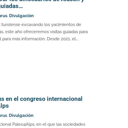
 guiadas…
urus
,
Divulgación
ad turolense excavando los yacimientos de
s, este año ofreceremos visitas guiadas para
 para más información. Desde 2021, el...
s en el congreso internacional
lps
rus
,
Divulgación
ional Paleo4Alps, en el que las sociedades