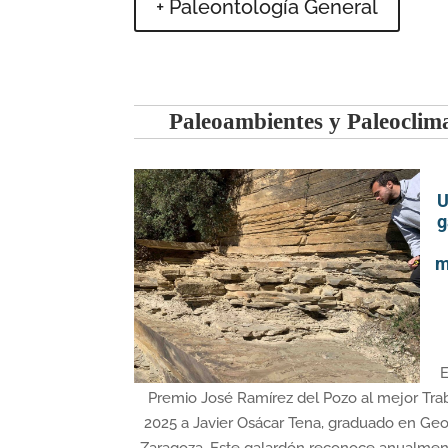
+ Paleontología General
Paleoambientes y Paleoclim
U
g
m
E
Premio José Ramírez del Pozo al mejor Tra
2025 a Javier Osácar Tena, graduado en Geo
Zaragoza. Este galardón reconoce anualmen