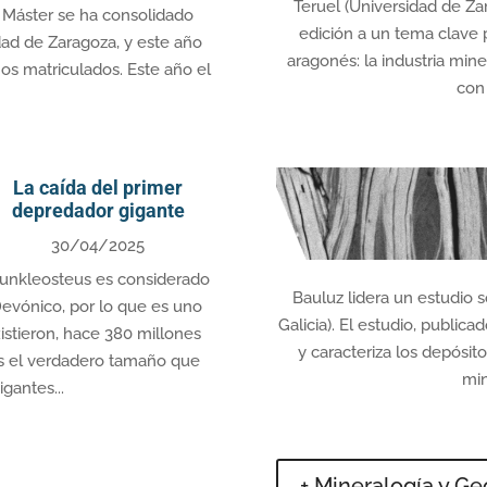
Teruel (Universidad de Zar
Máster se ha consolidado
edición a un tema clave 
dad de Zaragoza, y este año
aragonés: la industria mine
os matriculados. Este año el
con 
La caída del primer
depredador gigante
30/04/2025
unkleosteus es considerado
Bauluz lidera un estudio 
evónico, por lo que es uno
Galicia). El estudio, publica
istieron, hace 380 millones
y caracteriza los depósit
es el verdadero tamaño que
min
gantes...
+ Mineralogía y G