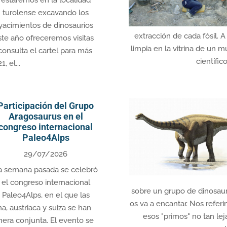
turolense excavando los
yacimientos de dinosaurios
extracción de cada fósil. 
te año ofreceremos visitas
limpia en la vitrina de un 
consulta el cartel para más
científic
, el...
Participación del Grupo
Aragosaurus en el
congreso internacional
Paleo4Alps
29/07/2026
a semana pasada se celebró
el congreso internacional
sobre un grupo de dinosaur
Paleo4Alps, en el que las
os va a encantar. Nos refer
a, austriaca y suiza se han
esos "primos" no tan le
nera conjunta. El evento se