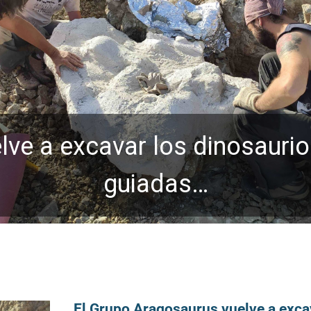
ve a excavar los dinosaurio
guiadas…
El Grupo Aragosaurus vuelve a exca