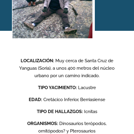
Yacimiento: Los Tormos,
Santa Cruz de Yanguas,
Soria
LOCALIZACIÓN:
Muy cerca de Santa Cruz de
Yanguas (Soria), a unos 400 metros del núcleo
urbano por un camino indicado.
Inicio
/
Yacimientos
/
Los Tormos, Santa Cruz de Yanguas, Soria
TIPO YACIMIENTO:
Lacustre
EDAD:
Cretácico Inferior, Berriasiense
TIPO DE HALLAZGOS:
Icnitas
ORGANISMOS:
Dinosaurios terópodos,
ornitópodos? y Pterosaurios