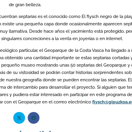
de gran belleza.
entran septarias es el conocido como El flysch negro de la pla
o existe una pequeña capa donde ocasionalmente aparecen sept
 muy llamativa. Desde hace años el yacimiento está protegido, pe
y singulares concreciones a la venta en joyerías o en internet.
eológico particular, el Geoparque de la Costa Vasca ha llegado a
 ha obtenido una cantidad importante se estas septarias cortadas 
n pequeño museo mostrando unas 50 septarias del Geoparque y 
s de su vistosidad se podrán contar historias sorprendentes sob
 de nuestra geografía donde se pueden encontrar las septarias. El
 de intercambio para desarrollar el proyecto. Si alguien que t
ares y pudiera estar interesado en participar en este programa d
r con el Geoparque en el correo electrónico
flysch@gipuzkoa.e