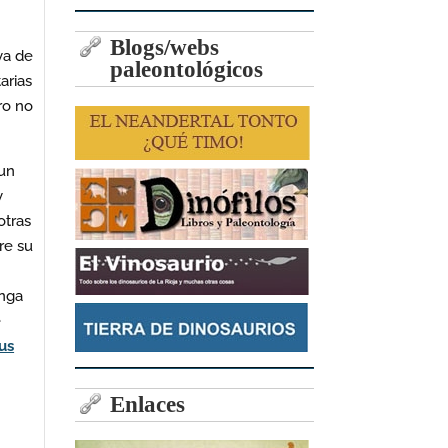
Blogs/webs
ya de
paleontológicos
arias
ro no
 un
y
otras
re su
enga
e
us
Enlaces