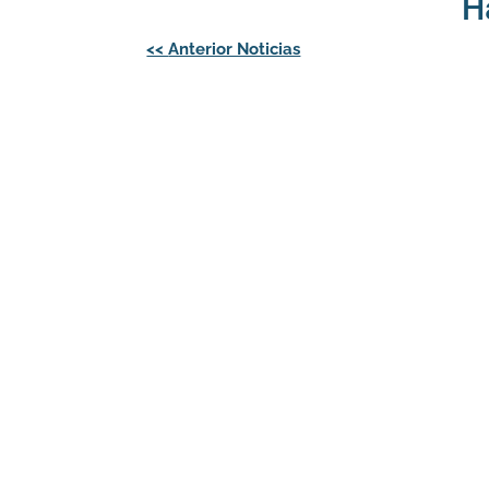
H
Navegación
<<
Anterior Noticias
de
entradas