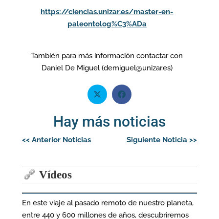
https://ciencias.unizar.es/master-en-
paleontolog%C3%ADa
También para más información contactar con
Daniel De Miguel (demiguel@unizar.es)
Hay más noticias
Navegación
<<
Anterior Noticias
Siguiente Noticia
>>
de
entradas
Vídeos
En este viaje al pasado remoto de nuestro planeta,
entre 440 y 600 millones de años, descubriremos