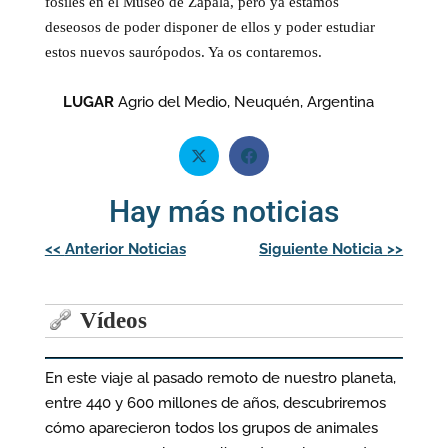
fósiles en el Museo de Zapala, pero ya estamos
deseosos de poder disponer de ellos y poder estudiar
estos nuevos saurópodos. Ya os contaremos.
LUGAR
Agrio del Medio, Neuquén, Argentina
Hay más noticias
Navegación
<<
Anterior Noticias
Siguiente Noticia
>>
de
entradas
Vídeos
En este viaje al pasado remoto de nuestro planeta,
entre 440 y 600 millones de años, descubriremos
cómo aparecieron todos los grupos de animales