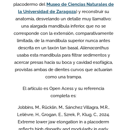
placodermo del
Museo de Ciencias Naturales de
la Universidad de Zaragoza
) y reconstruir su
anatomía, desvelando un detalle muy llamativo:
una alargada mandíbula inferior, que no se
corresponde con la extensión, comparativamente
limitada, de la mandíbula superior nunca antes
descrita en un taxón tan basal.
Alienacanthus
usaba esta mandíbula para filtrar sedimentos y
acercar presas hacia su boca y cavidad esofágica,
provistas ambas de dientes curvos que actuarían
como una trampa.
El artículo es Open Acess y su referencia
completa es:
Jobbins, M., Rücklin, M., Sánchez Villagra, M.R.,
Lelièvre, H., Grogan, E., Szrek, P., Klug, C., 2024.
Extreme lower jaw elongation in a placoderm
reflects high disparity and modularity in early