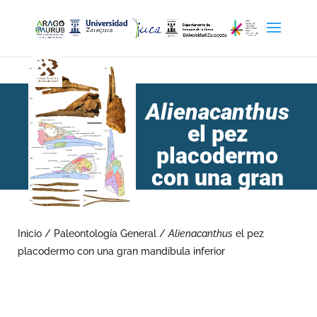
Alienacanthus
el pez
placodermo
con una gran
mandíbula
inferior
Inicio
/
Paleontología General
/
Alienacanthus
el pez
placodermo con una gran mandíbula inferior