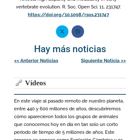
vertebrate evolution. R. Soc. Open Sci. 11, 231747.
https://doi.org/10.1098/rsos.23174
7
Hay más noticias
Navegación
<<
Anterior Noticias
Siguiente Noticia
>>
de
entradas
Vídeos
En este viaje al pasado remoto de nuestro planeta,
entre 440 y 600 millones de años, descubriremos
cómo aparecieron todos los grupos de animales
que conocemos hoy en día en tan solo un corto
periodo de tiempo de 5 millones de años. Este
proceso se conoce como Explosión Cámbrica y es