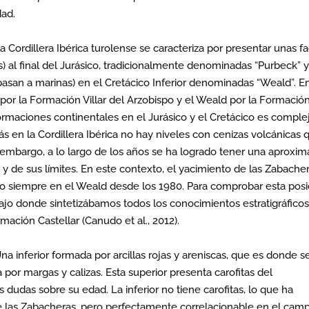
dad.
 la Cordillera Ibérica turolense se caracteriza por presentar unas f
) al final del Jurásico, tradicionalmente denominadas “Purbeck” 
pasan a marinas) en el Cretácico Inferior denominadas “Weald”. En
por la Formación Villar del Arzobispo y el Weald por la Formació
formaciones continentales en el Jurásico y el Cretácico es comple
ás en la Cordillera Ibérica no hay niveles con cenizas volcánicas 
 embargo, a lo largo de los años se ha logrado tener una aproxim
 y de sus límites. En este contexto, el yacimiento de las Zabache
ado siempre en el Weald desde los 1980. Para comprobar esta posi
jo donde sintetizábamos todos los conocimientos estratigráficos
ación Castellar (Canudo et al., 2012).
a inferior formada por arcillas rojas y areniscas, que es donde s
or margas y calizas. Esta superior presenta carofitas del
s dudas sobre su edad. La inferior no tiene carofitas, lo que ha
de las Zabacheras, pero perfectamente correlacionable en el cam