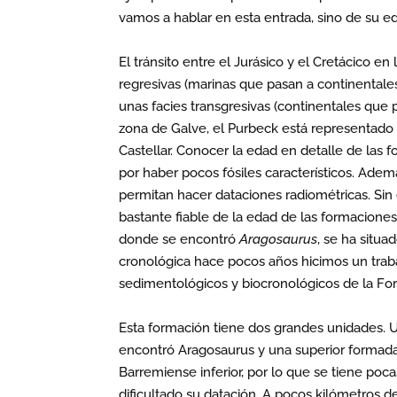
vamos a hablar en esta entrada, sino de su e
El tránsito entre el Jurásico y el Cretácico en
regresivas (marinas que pasan a continentales
unas facies transgresivas (continentales que 
zona de Galve, el Purbeck está representado 
Castellar. Conocer la edad en detalle de las 
por haber pocos fósiles característicos. Adem
permitan hacer dataciones radiométricas. Sin
bastante fiable de la edad de las formaciones
donde se encontró
Aragosaurus
, se ha situ
cronológica hace pocos años hicimos un traba
sedimentológicos y biocronológicos de la Form
Esta formación tiene dos grandes unidades. Un
encontró Aragosaurus y una superior formada p
Barremiense inferior, por lo que se tiene poca
dificultado su datación. A pocos kilómetros 