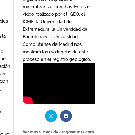
mineralizar sus conchas. En este
video realizado por el IGEO, el
acies
IGME, la Universidad de
y
Extremadura, la Universidad de
 la
Barcelona y la Universidad
n
Complutense de Madrid nos
jo
mostrará las evidencias de este
que
proceso en el registro geológico.
ación
ras
ción
,
e
Ver más videos de aragosaurus.com
po se