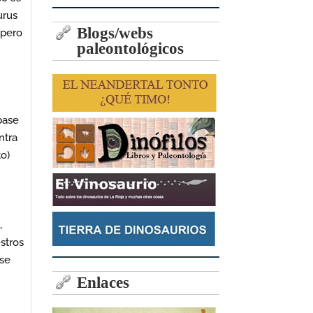
urus
Blogs/webs
 pero
paleontológicos
e
base
ntra
to)
,
stros
 se
Enlaces