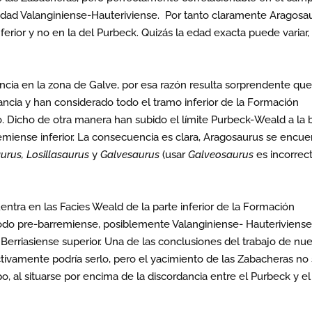
edad Valanginiense-Hauteriviense. Por tanto claramente Aragosa
ferior y no en la del Purbeck. Quizás la edad exacta puede variar,
ncia en la zona de Galve, por esa razón resulta sorprendente qu
ncia y han considerado todo el tramo inferior de la Formación
o. Dicho de otra manera han subido el límite Purbeck-Weald a la 
iense inferior. La consecuencia es clara, Aragosaurus se encue
urus, Losillasaurus
y
Galvesaurus
(usar
Galveosaurus
es incorrec
entra en las Facies Weald de la parte inferior de la Formación
podo pre-barremiense, posiblemente Valanginiense- Hauteriviense
Berriasiense superior. Una de las conclusiones del trabajo de nue
ctivamente podría serlo, pero el yacimiento de las Zabacheras no
o, al situarse por encima de la discordancia entre el Purbeck y el