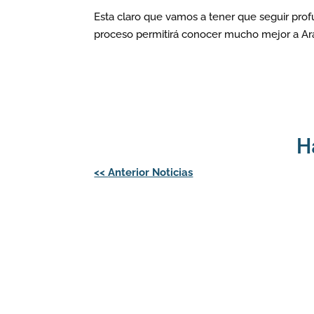
Esta claro que vamos a tener que seguir profu
proceso permitirá conocer mucho mejor a Ar
H
Navegación
<<
Anterior Noticias
de
entradas