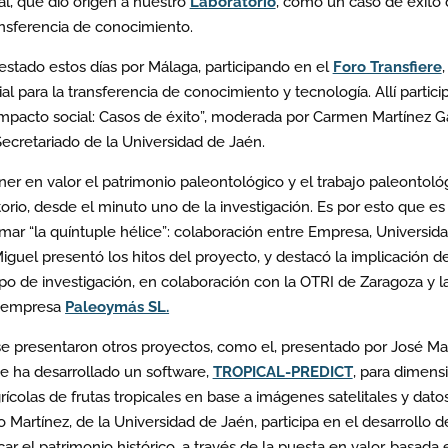
l, que dio origen a nuestro
Laboratorio
, como un caso de éxito
nsferencia de conocimiento.
stado estos días por Málaga, participando en el
Foro Transfiere
,
l para la transferencia de conocimiento y tecnología. Allí partici
mpacto social: Casos de éxito”, moderada por Carmen Martínez Ga
Secretariado de la Universidad de Jaén.
r en valor el patrimonio paleontológico y el trabajo paleontoló
torio, desde el minuto uno de la investigación. Es por esto que es
mar “la quíntuple hélice”: colaboración entre Empresa, Universida
Miguel presentó los hitos del proyecto, y destacó la implicación de
ipo de investigación, en colaboración con la OTRI de Zaragoza y l
empresa
Paleoymás SL.
e presentaron otros proyectos, como el, presentado por José M
ue ha desarrollado un software,
TROPICAL-PREDICT
, para dimens
rícolas de frutas tropicales en base a imágenes satelitales y dato
 Martínez, de la Universidad de Jaén, participa en el desarrollo 
ar el patrimonio histórico, a través de la puesta en valor, basada 