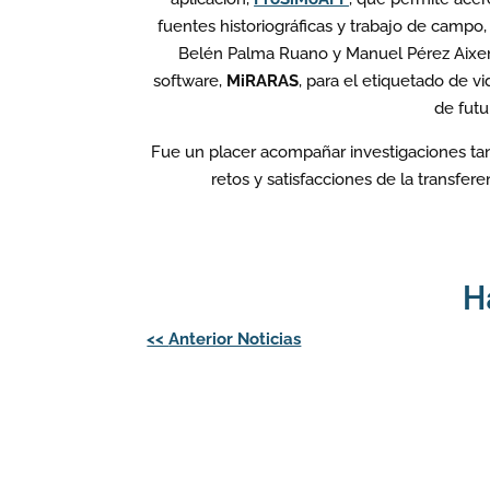
fuentes historiográficas y trabajo de campo,
Belén Palma Ruano y Manuel Pérez Aixendr
software,
MiRARAS
, para el etiquetado de v
de futu
Fue un placer acompañar investigaciones tan
retos y satisfacciones de la transfer
H
Navegación
<<
Anterior Noticias
de
entradas