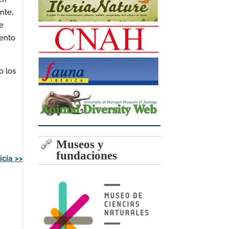
nte,
e
iento
o los
Museos y
fundaciones
icia
>>