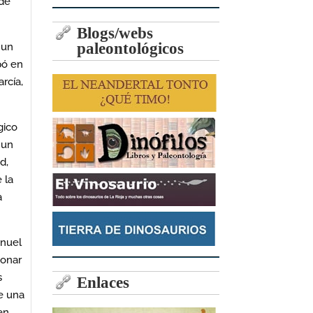
 de
Blogs/webs
paleontológicos
 un
pó en
rcía,
gico
 un
d,
 la
a
anuel
ionar
s
Enlaces
de una
en