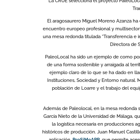
La CRUE selecciona el proyecto PaleoLoca
Tra
El aragosaurero Miguel Moreno Azanza ha e
encuentro europeo profesional y multisectoria
una mesa redonda titulada “Transferencia e i
Directora de 
PaleoLocal ha sido un ejemplo de como pone
de una forma sostenible y arraigada al terri
ejemplo claro de lo que se ha dado en lla
Instituciones, Sociedad y Entorno natural. 
población de Loarre y el trabajo del equ
Además de Paleolocal, en la mesa redonda s
García Nieto de la Universidad de Málaga, q
la logística necesaria en producciones ag
históricos de producción. Juan Manuel Castillo
aplicación,
ProSiMoAPP
, que permite acerc