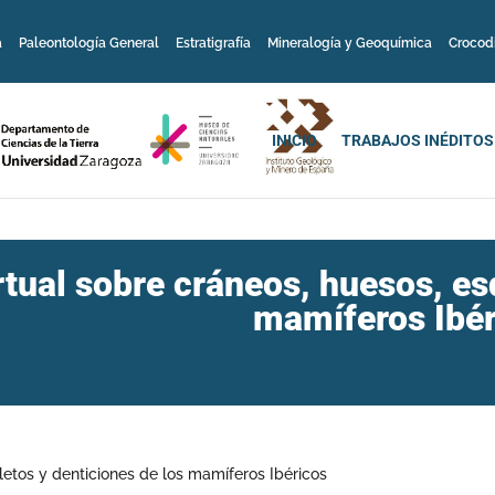
a
Paleontología General
Estratigrafía
Mineralogía y Geoquímica
Crocod
INICIO
TRABAJOS INÉDITOS
rtual sobre cráneos, huesos, es
mamíferos Ibér
letos y denticiones de los mamíferos Ibéricos