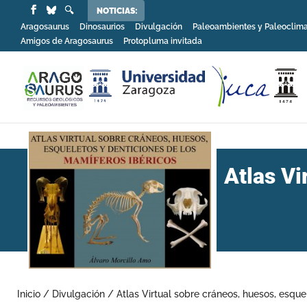
NOTICIAS:
Aragosaurus
Dinosaurios
Divulgación
Paleoambientes y Paleoclim
Amigos de Aragosaurus
Protopluma invitada
Atlas Vi
Inicio
/
Divulgación
/
Atlas Virtual sobre cráneos, huesos, esque