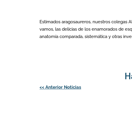
Estimados aragosaureros, nuestros colegas A
vamos, las delicias de los enamorados de esq
anatomía comparada, sistemática y otras inves
H
Navegación
<<
Anterior Noticias
de
entradas