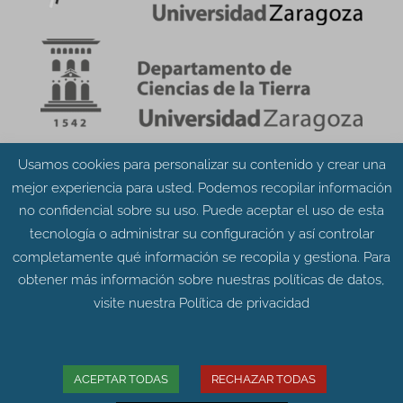
Usamos cookies para personalizar su contenido y crear una
Aviso Legal
Política de Privacidad
mejor experiencia para usted. Podemos recopilar información
Política de Cookies
no confidencial sobre su uso. Puede aceptar el uso de esta
tecnología o administrar su configuración y así controlar
completamente qué información se recopila y gestiona. Para
obtener más información sobre nuestras políticas de datos,
visite nuestra
Política de privacidad
© Grupo Aragosaurus 2023.
Universidad de Zaragoza. Facultad de Ciencias.
Edificio de Geológicas. Pedro Cerbuna 12 - 50009
ACEPTAR TODAS
RECHAZAR TODAS
ZARAGOZA