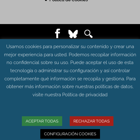
© Grupo Aragosaurus 2023.
Usamos cookies para personalizar su contenido y crear una
Universidad de Zaragoza. Facultad de Ciencias.
mejor experiencia para usted. Podemos recopilar información
Edificio de Geológicas. Pedro Cerbuna 12 - 50009
no confidencial sobre su uso. Puede aceptar el uso de esta
ZARAGOZA
tecnología o administrar su configuración y así controlar
Diseño web:
Intesiscon
completamente qué información se recopila y gestiona. Para
obtener más información sobre nuestras políticas de datos,
visite nuestra
Política de privacidad
ACEPTAR TODAS
RECHAZAR TODAS
CONFIGURACIÓN COOKIES