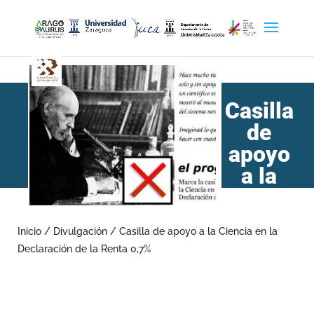
Casilla
de
apoyo
a la
Ciencia en la Declaración
de la Renta 0,7%
Inicio
/
Divulgación
/
Casilla de apoyo a la Ciencia en la
Declaración de la Renta 0,7%