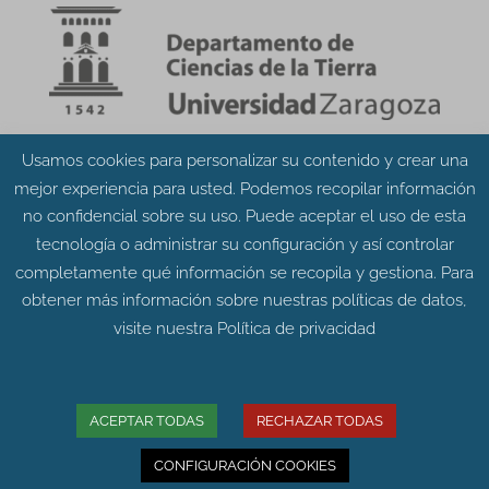
Usamos cookies para personalizar su contenido y crear una
Aviso Legal
Política de Privacidad
mejor experiencia para usted. Podemos recopilar información
Política de Cookies
no confidencial sobre su uso. Puede aceptar el uso de esta
tecnología o administrar su configuración y así controlar
completamente qué información se recopila y gestiona. Para
obtener más información sobre nuestras políticas de datos,
visite nuestra
Política de privacidad
© Grupo Aragosaurus 2023.
Universidad de Zaragoza. Facultad de Ciencias.
Edificio de Geológicas. Pedro Cerbuna 12 - 50009
ACEPTAR TODAS
RECHAZAR TODAS
ZARAGOZA
CONFIGURACIÓN COOKIES
Diseño web:
Intesiscon