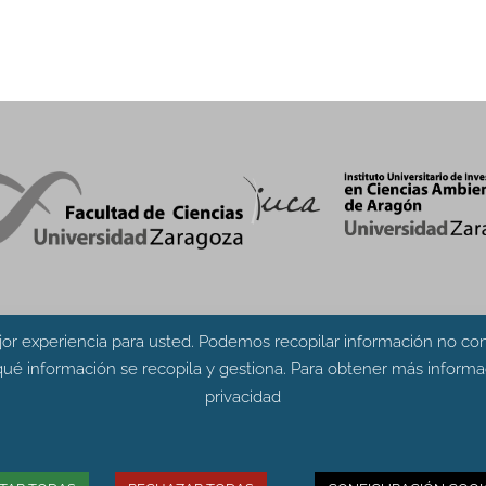
or experiencia para usted. Podemos recopilar información no conf
ué información se recopila y gestiona. Para obtener más informac
privacidad
cias. Edificio de Geológicas. Pedro Cerbuna 12 - 50009 ZARA