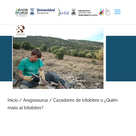
Cazadores de trilobites o
¿Quién mato al trilobites?
Inicio
/
Aragosaurus
/
Cazadores de trilobites o ¿Quién
mato al trilobites?