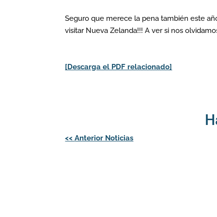
Seguro que merece la pena también este año 
visitar Nueva Zelanda!!! A ver si nos olvidamo
[Descarga el PDF relacionado]
H
Navegación
<<
Anterior Noticias
de
entradas