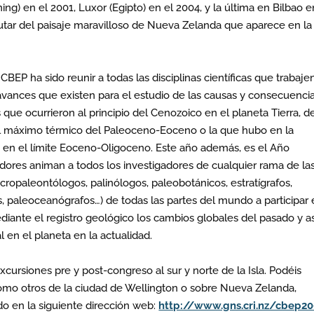
g) en el 2001, Luxor (Egipto) en el 2004, y la última en Bilbao e
utar del paisaje maravilloso de Nueva Zelanda que aparece en la
BEP ha sido reunir a todas las disciplinas científicas que trabaje
avances que existen para el estudio de las causas y consecuenci
s que ocurrieron al principio del Cenozoico en el planeta Tierra, 
del máximo térmico del Paleoceno-Eoceno o la que hubo en la
e en el límite Eoceno-Oligoceno. Este año además, es el Año
zadores animan a todos los investigadores de cualquier rama de la
cropaleontólogos, palinólogos, paleobotánicos, estratígrafos,
 paleoceanógrafos…) de todas las partes del mundo a participar
diante el registro geológico los cambios globales del pasado y as
 en el planeta en la actualidad.
ursiones pre y post-congreso al sur y norte de la Isla. Podéis
como otros de la ciudad de Wellington o sobre Nueva Zelanda,
o en la siguiente dirección web:
http://www.gns.cri.nz/cbep2