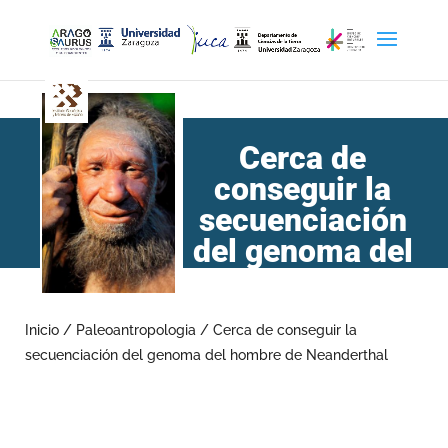
Cerca de
conseguir la
secuenciación
del genoma del
hombre de
Neanderthal
Inicio
/
Paleoantropologia
/
Cerca de conseguir la
secuenciación del genoma del hombre de Neanderthal