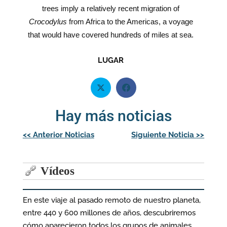
trees imply a relatively recent migration of
Crocodylus
from Africa to the Americas, a voyage
that would have covered hundreds of miles at sea.
LUGAR
Hay más noticias
Navegación
<<
Anterior Noticias
Siguiente Noticia
>>
de
entradas
Vídeos
En este viaje al pasado remoto de nuestro planeta,
entre 440 y 600 millones de años, descubriremos
cómo aparecieron todos los grupos de animales