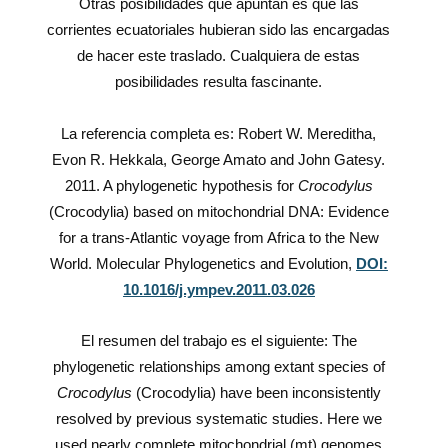
Otras posibilidades que apuntan es que las
corrientes ecuatoriales hubieran sido las encargadas
de hacer este traslado. Cualquiera de estas
posibilidades resulta fascinante.
La referencia completa es: Robert W. Mereditha,
Evon R. Hekkala, George Amato and John Gatesy.
2011. A phylogenetic hypothesis for
Crocodylus
(Crocodylia) based on mitochondrial DNA: Evidence
for a trans-Atlantic voyage from Africa to the New
World. Molecular Phylogenetics and Evolution,
DOI:
10.1016/j.ympev.2011.03.026
El resumen del trabajo es el siguiente: The
phylogenetic relationships among extant species of
Crocodylus
(Crocodylia) have been inconsistently
resolved by previous systematic studies. Here we
used nearly complete mitochondrial (mt) genomes