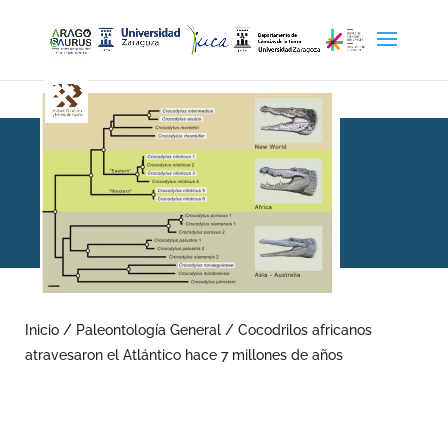
Cocodrilos africanos
atravesaron el Atlántico
Inicio
/
Paleontología General
/
Cocodrilos africanos
atravesaron el Atlántico hace 7 millones de años
hace 7 millones de años