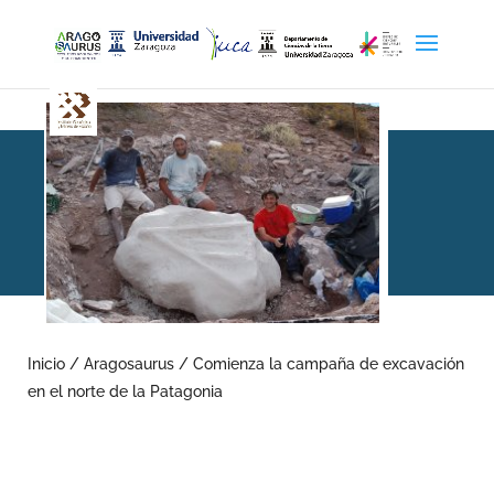
Comienza la campaña de
excavación en el norte de
Inicio
/
Aragosaurus
/
Comienza la campaña de excavación
en el norte de la Patagonia
la Patagonia