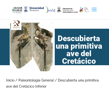
Descubierta
una primitiva
ave del
Cretácico
Inferior
Inicio
/
Paleontología General
/
Descubierta una primitiva
ave del Cretácico Inferior