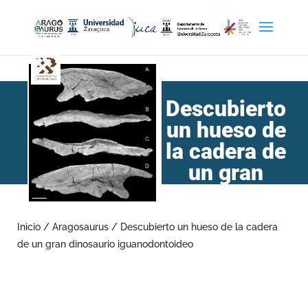
Descubierto
un hueso de
la cadera de
un gran
dinosaurio
iguanodontoideo
Inicio
/
Aragosaurus
/
Descubierto un hueso de la cadera
de un gran dinosaurio iguanodontoideo