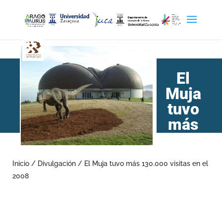
El
Muja
tuvo
más
130.000 visitas en el 2008
Inicio
/
Divulgación
/
El Muja tuvo más 130.000 visitas en el
2008