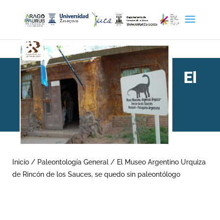
El
Museo Argentino Urquiza
de Rincón de los Sauces,
Inicio
/
Paleontología General
/
El Museo Argentino Urquiza
de Rincón de los Sauces, se quedo sin paleontólogo
se quedo sin paleontólogo