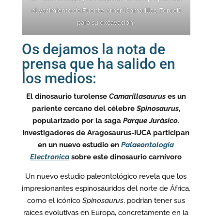
el yacimiento de Fuente Arnar (Camarillas, Teruel)
para su excavación.
Os dejamos la nota de
prensa que ha salido en
los medios:
El dinosaurio turolense
Camarillasaurus
es un
pariente cercano del célebre
Spinosaurus
,
popularizado por la saga
Parque Jurásico
.
Investigadores de Aragosaurus-IUCA participan
en un nuevo estudio en
Palaeontologia
Electronica
sobre este dinosaurio carnívoro
Un nuevo estudio paleontológico revela que los
impresionantes espinosáuridos del norte de África,
como el icónico
Spinosaurus
, podrían tener sus
raíces evolutivas en Europa, concretamente en la