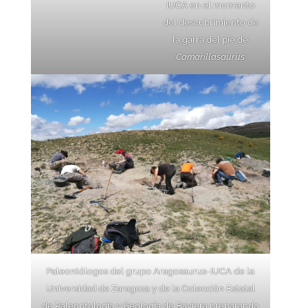
IUCA en el momento
del descubrimiento de
la garra del pie de
Camarillasaurus
Paleontólogos del grupo Aragosaurus-IUCA de la
Universidad de Zaragoza y de la Colección Estatal
de Paleontología y Geología de Baviera preparando