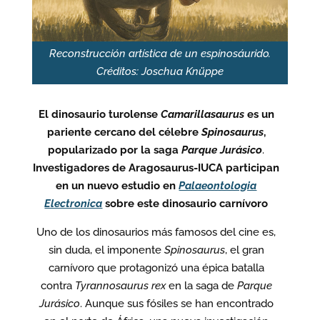
Reconstrucción artística de un espinosáurido.
Créditos: Joschua Knüppe
El dinosaurio turolense
Camarillasaurus
es un
pariente cercano del célebre
Spinosaurus
,
popularizado por la saga
Parque Jurásico
.
Investigadores de Aragosaurus-IUCA participan
en un nuevo estudio en
Palaeontologia
Electronica
sobre este dinosaurio carnívoro
Uno de los dinosaurios más famosos del cine es,
sin duda, el imponente
Spinosaurus
, el gran
carnívoro que protagonizó una épica batalla
contra
Tyrannosaurus rex
en la saga de
Parque
Jurásico
. Aunque sus fósiles se han encontrado