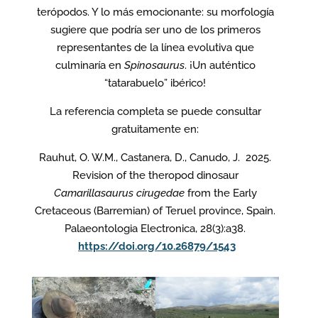
terópodos. Y lo más emocionante: su morfología
sugiere que podría ser uno de los primeros
representantes de la línea evolutiva que
culminaría en
Spinosaurus
. ¡Un auténtico
“tatarabuelo” ibérico!
La referencia completa se puede consultar
gratuitamente en:
Rauhut, O. W.M., Castanera, D., Canudo, J. 2025.
Revision of the theropod dinosaur
Camarillasaurus cirugedae
from the Early
Cretaceous (Barremian) of Teruel province, Spain.
Palaeontologia Electronica, 28(3):a38.
https://doi.org/10.26879/1543