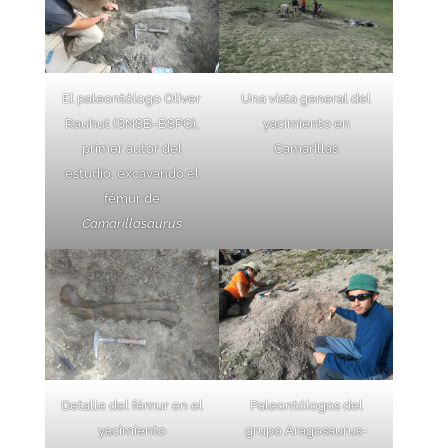
El paleontólogo Oliver
Una vista general del
Rauhut (SNSB-BSPG),
yacimiento en
primer autor del
Camarillas
estudio, excavando el
fémur de
Camarillasaurus
Detalle del fémur en el
Paleontólogos del
yacimiento
grupo Aragosaurus-