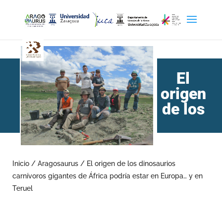
El
origen
de los
dinosaurios carnívoros
gigantes de África podría
Inicio
/
Aragosaurus
/
El origen de los dinosaurios
carnívoros gigantes de África podría estar en Europa… y en
estar en Europa… y en
Teruel
Teruel