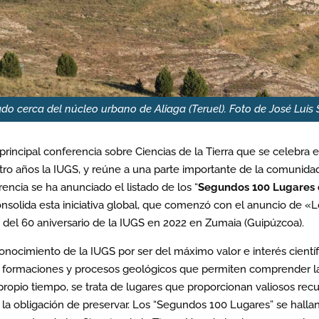
tuado cerca del núcleo urbano de Aliaga (Teruel). Foto de José Luis
principal conferencia sobre Ciencias de la Tierra que se celebra e
tro años la IUGS, y reúne a una parte importante de la comunida
ncia se ha anunciado el listado de los “
Segundos 100 Lugares 
onsolida esta iniciativa global, que comenzó con el anuncio de «L
 del 60 aniversario de la IUGS en 2022 en Zumaia (Guipúzcoa).
nocimiento de la IUGS por ser del máximo valor e interés científ
e formaciones y procesos geológicos que permiten comprender l
 propio tiempo, se trata de lugares que proporcionan valiosos rec
 la obligación de preservar. Los “Segundos 100 Lugares” se halla