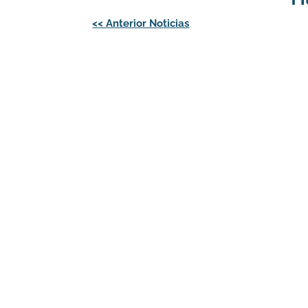
Navegación
<<
Anterior Noticias
de
entradas