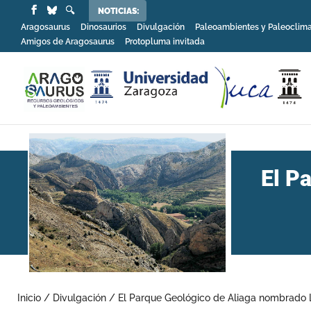
NOTICIAS:
Aragosaurus
Dinosaurios
Divulgación
Paleoambientes y Paleoclim
Amigos de Aragosaurus
Protopluma invitada
El P
Inicio
/
Divulgación
/
El Parque Geológico de Aliaga nombrado 