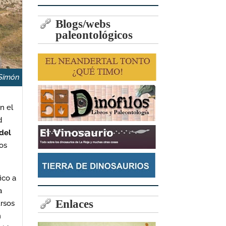
Blogs/webs
paleontológicos
 Simón
n el
d
del
os
ico a
a
Enlaces
ursos
n