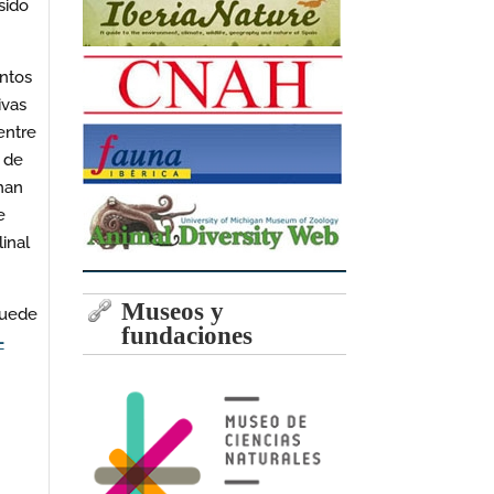
sido
ntos
ivas
entre
s de
 han
e
inal
Museos y
uede
fundaciones
-