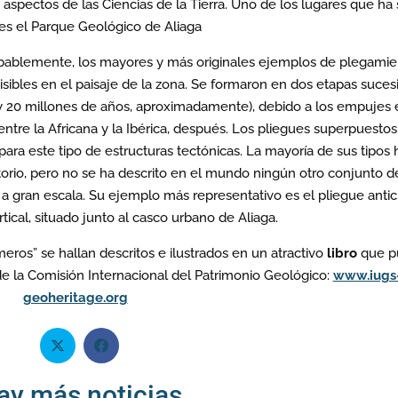
 aspectos de las Ciencias de la Tierra. Uno de los lugares que ha 
es el Parque Geológico de Aliaga
bablemente, los mayores y más originales ejemplos de plegamie
sibles en el paisaje de la zona. Se formaron en dos etapas suces
 y 20 millones de años, aproximadamente), debido a los empujes 
y entre la Africana y la Ibérica, después. Los pliegues superpuesto
ara este tipo de estructuras tectónicas. La mayoría de sus tipos
orio, pero no se ha descrito en el mundo ningún otro conjunto d
 a gran escala. Su ejemplo más representativo es el pliegue anticl
rtical, situado junto al casco urbano de Aliaga.
ros” se hallan descritos e ilustrados en un atractivo
libro
que p
 de la Comisión Internacional del Patrimonio Geológico:
www.iugs
geoheritage.org
ay más noticias