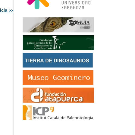
icia
>>