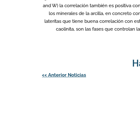
and W) la correlación también es positiva co
los minerales de la arcilla, en concreto con
lateritas que tiene buena correlación con es
caolinita, son las fases que controlan la
H
Navegación
<<
Anterior Noticias
de
entradas