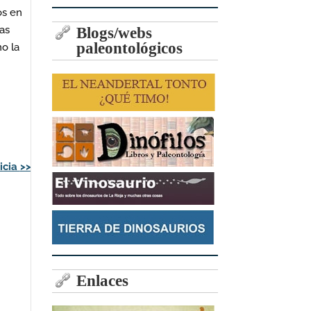
os en
las
Blogs/webs
paleontológicos
mo la
icia
>>
Enlaces