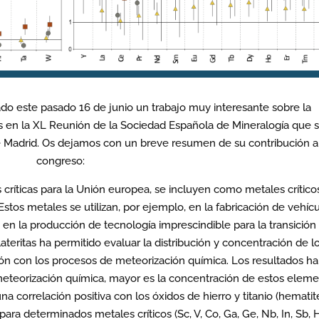
ado este pasado 16 de junio un trabajo muy interesante sobre la
tas en la XL Reunión de la Sociedad Española de Mineralogía que 
 Madrid. Os dejamos con un breve resumen de su contribución a
congreso:
críticas para la Unión europea, se incluyen como metales críticos
 W. Estos metales se utilizan, por ejemplo, en la fabricación de vehíc
 en la producción de tecnología imprescindible para la transición
ateritas ha permitido evaluar la distribución y concentración de l
ción con los procesos de meteorización química. Los resultados h
eteorización química, mayor es la concentración de estos elem
una correlación positiva con los óxidos de hierro y titanio (hematit
para determinados metales críticos (Sc, V, Co, Ga, Ge, Nb, In, Sb, H