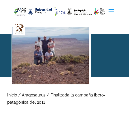
Finalizada la campaña
ibero-patagónica del 2011
Inicio
/
Aragosaurus
/
Finalizada la campaña ibero-
patagónica del 2011