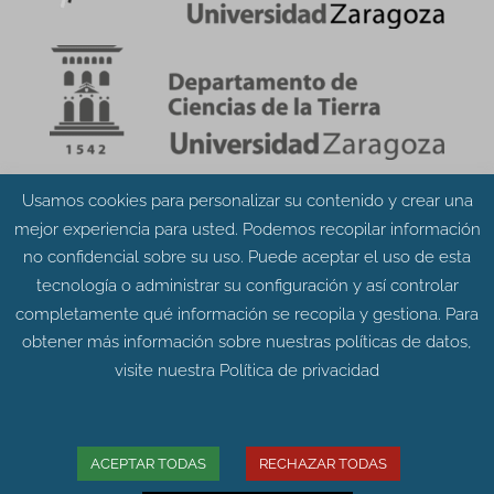
Usamos cookies para personalizar su contenido y crear una
Aviso Legal
Política de Privacidad
mejor experiencia para usted. Podemos recopilar información
Política de Cookies
no confidencial sobre su uso. Puede aceptar el uso de esta
tecnología o administrar su configuración y así controlar
completamente qué información se recopila y gestiona. Para
obtener más información sobre nuestras políticas de datos,
visite nuestra
Política de privacidad
© Grupo Aragosaurus 2023.
Universidad de Zaragoza. Facultad de Ciencias.
Edificio de Geológicas. Pedro Cerbuna 12 - 50009
ACEPTAR TODAS
RECHAZAR TODAS
ZARAGOZA