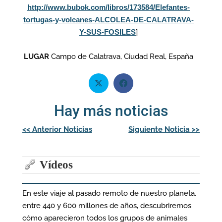
http://www.bubok.com/libros/173584/Elefantes-
tortugas-y-volcanes-ALCOLEA-DE-CALATRAVA-
Y-SUS-FOSILES
]
LUGAR
Campo de Calatrava, Ciudad Real, España
Hay más noticias
Navegación
<<
Anterior Noticias
Siguiente Noticia
>>
de
entradas
Vídeos
En este viaje al pasado remoto de nuestro planeta,
entre 440 y 600 millones de años, descubriremos
cómo aparecieron todos los grupos de animales