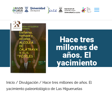
Hace tres
millones de
años. El
yacimiento
paleontológico
de Las Higueruelas
Inicio
/
Divulgación
/
Hace tres millones de años. El
yacimiento paleontológico de Las Higueruelas