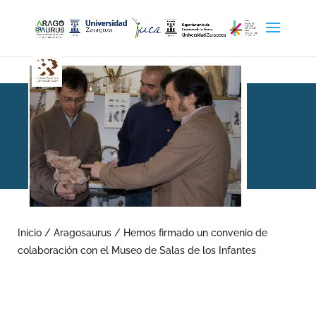
Hemos firmado un
convenio de colaboración
Inicio
/
Aragosaurus
/
Hemos firmado un convenio de
colaboración con el Museo de Salas de los Infantes
con el Museo de Salas de
los Infantes