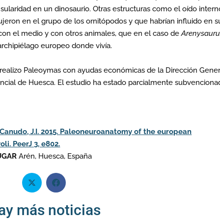
sularidad en un dinosaurio. Otras estructuras como el oído intern
ujeron en el grupo de los ornitópodos y que habrían influido en s
con el medio y con otros animales, que en el caso de
Arenysauru
 archipiélago europeo donde vivía.
 realizo Paleoymas con ayudas económicas de la Dirección Gener
incial de Huesca. El estudio ha estado parcialmente subvencion
S., Canudo, J.I. 2015. Paleoneuroanatomy of the european
i. PeerJ 3, e802.
UGAR
Arén, Huesca, España
ay más noticias