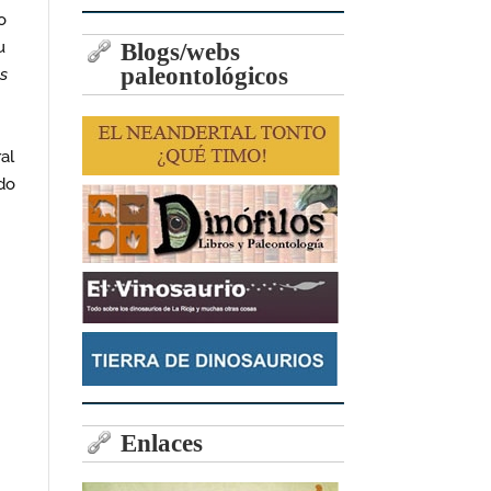
o
u
Blogs/webs
paleontológicos
s
al
ado
Enlaces