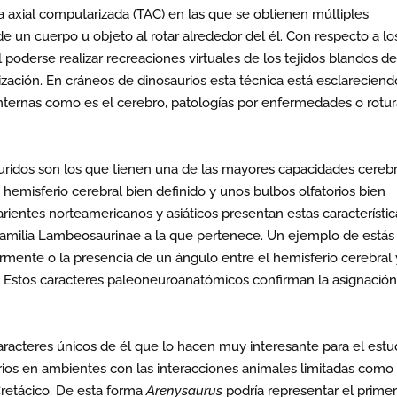
a axial computarizada (TAC) en las que se obtienen múltiples
 un cuerpo u objeto al rotar alrededor del él. Con respecto a lo
l poderse realizar recreaciones virtuales de los tejidos blandos de
lización. En cráneos de dinosaurios esta técnica está esclareciend
nternas como es el cerebro, patologías por enfermedades o rotur
sáuridos son los que tienen una de las mayores capacidades cereb
 hemisferio cerebral bien definido y unos bulbos olfatorios bien
arientes norteamericanos y asiáticos presentan estas característic
bfamilia Lambeosaurinae a la que pertenece. Un ejemplo de estás
rmente o la presencia de un ángulo entre el hemisferio cerebral 
s. Estos caracteres paleoneuroanatómicos confirman la asignació
racteres únicos de él que lo hacen muy interesante para el estu
rios en ambientes con las interacciones animales limitadas como
Cretácico. De esta forma
Arenysaurus
podría representar el prime