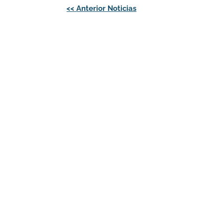
Navegación
<<
Anterior Noticias
de
entradas