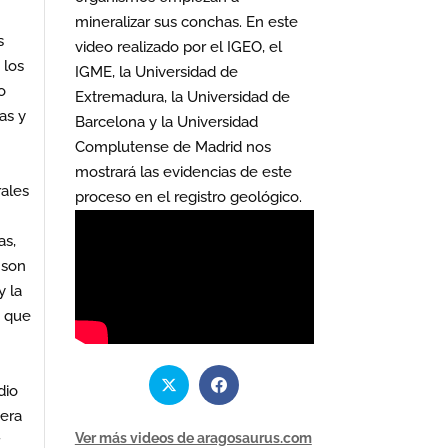
mineralizar sus conchas. En este
s
video realizado por el IGEO, el
 los
IGME, la Universidad de
o
Extremadura, la Universidad de
as y
Barcelona y la Universidad
Complutense de Madrid nos
mostrará las evidencias de este
rales
proceso en el registro geológico.
as,
 son
y la
n que
dio
 era
Ver más videos de aragosaurus.com
r