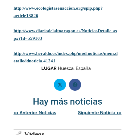
http://www.ecologistasenaccion.org/spip.php?
article13826
http://www.diariodelaltoaragon.es/NoticiasDetalle.as
px?Id=559103
http://www.heraldo.es/index.php/mod.noticias/mem.d
etalle/idnoticia.41241
LUGAR
Huesca, España
Hay más noticias
Navegación
<<
Anterior Noticias
Siguiente Noticia
>>
de
entradas
Vídeos