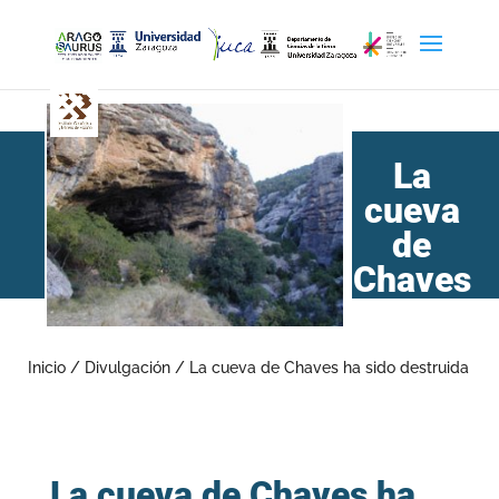
La
cueva
de
Chaves
ha sido
destruida
Inicio
/
Divulgación
/
La cueva de Chaves ha sido destruida
La cueva de Chaves ha