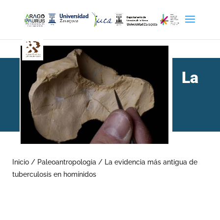
La
evidencia más antigua de
tuberculosis en homínidos
Inicio
/
Paleoantropologia
/
La evidencia más antigua de
tuberculosis en homínidos