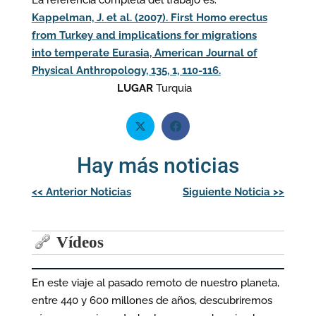
La referencia completa del trabajo es:
Kappelman, J. et al. (2007). First Homo erectus
from Turkey and implications for migrations
into temperate Eurasia, American Journal of
Physical Anthropology, 135, 1, 110-116.
LUGAR
Turquia
Hay más noticias
Navegación
<<
Anterior Noticias
Siguiente Noticia
>>
de
entradas
Vídeos
En este viaje al pasado remoto de nuestro planeta,
entre 440 y 600 millones de años, descubriremos