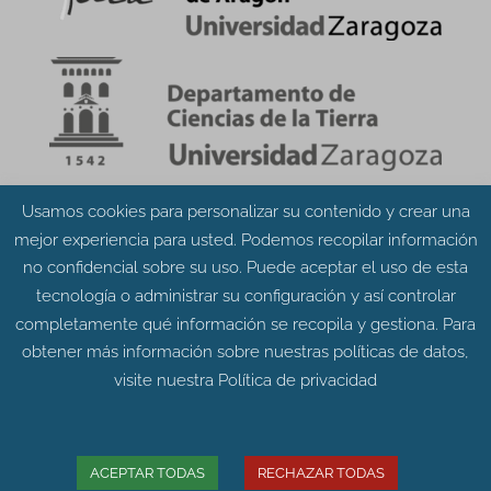
Usamos cookies para personalizar su contenido y crear una
Aviso Legal
Política de Privacidad
mejor experiencia para usted. Podemos recopilar información
Política de Cookies
no confidencial sobre su uso. Puede aceptar el uso de esta
tecnología o administrar su configuración y así controlar
completamente qué información se recopila y gestiona. Para
obtener más información sobre nuestras políticas de datos,
visite nuestra
Política de privacidad
© Grupo Aragosaurus 2023.
Universidad de Zaragoza. Facultad de Ciencias.
Edificio de Geológicas. Pedro Cerbuna 12 - 50009
ACEPTAR TODAS
RECHAZAR TODAS