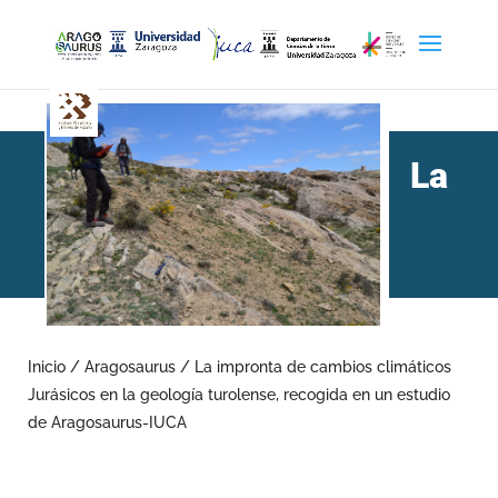
La
impronta de cambios
climáticos Jurásicos en la
Inicio
/
Aragosaurus
/
La impronta de cambios climáticos
Jurásicos en la geología turolense, recogida en un estudio
geología turolense,
de Aragosaurus-IUCA
recogida en un estudio de
Aragosaurus-IUCA