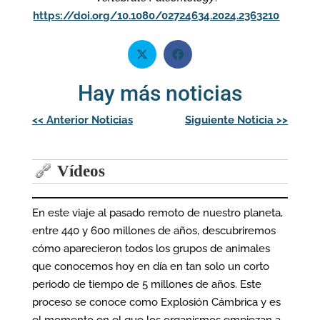
https://doi.org/10.1080/02724634.2024.2363210
Hay más noticias
Navegación
<<
Anterior Noticias
Siguiente Noticia
>>
de
entradas
Vídeos
En este viaje al pasado remoto de nuestro planeta,
entre 440 y 600 millones de años, descubriremos
cómo aparecieron todos los grupos de animales
que conocemos hoy en día en tan solo un corto
periodo de tiempo de 5 millones de años. Este
proceso se conoce como Explosión Cámbrica y es
el momento en el que los organismos empiezan a