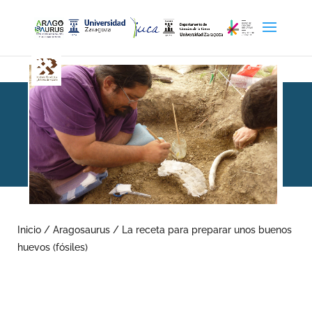
La receta para preparar
unos buenos huevos
Inicio
/
Aragosaurus
/
La receta para preparar unos buenos
huevos (fósiles)
(fósiles)