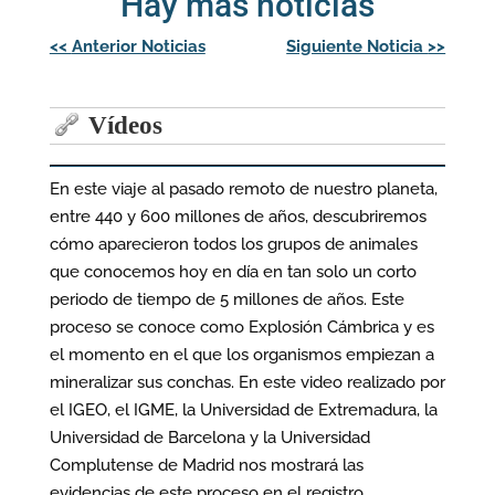
Hay más noticias
Navegación
<<
Anterior Noticias
Siguiente Noticia
>>
de
entradas
Vídeos
En este viaje al pasado remoto de nuestro planeta,
entre 440 y 600 millones de años, descubriremos
cómo aparecieron todos los grupos de animales
que conocemos hoy en día en tan solo un corto
periodo de tiempo de 5 millones de años. Este
proceso se conoce como Explosión Cámbrica y es
el momento en el que los organismos empiezan a
mineralizar sus conchas. En este video realizado por
el IGEO, el IGME, la Universidad de Extremadura, la
Universidad de Barcelona y la Universidad
Complutense de Madrid nos mostrará las
evidencias de este proceso en el registro