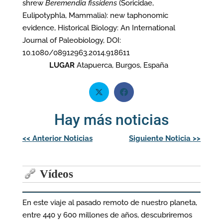
shrew
Beremendia fissidens
(Soricidae,
Eulipotyphla, Mammalia): new taphonomic
evidence, Historical Biology: An International
Journal of Paleobiology, DOI:
10.1080/08912963.2014.918611
LUGAR
Atapuerca, Burgos, España
Hay más noticias
Navegación
<<
Anterior Noticias
Siguiente Noticia
>>
de
entradas
Vídeos
En este viaje al pasado remoto de nuestro planeta,
entre 440 y 600 millones de años, descubriremos