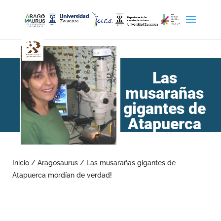
Las
musarañas
gigantes de
Atapuerca
mordían de
verdad!
Inicio
/
Aragosaurus
/
Las musarañas gigantes de
Atapuerca mordían de verdad!