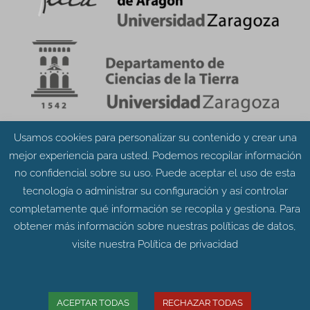
Usamos cookies para personalizar su contenido y crear una
Aviso Legal
Política de Privacidad
mejor experiencia para usted. Podemos recopilar información
Política de Cookies
no confidencial sobre su uso. Puede aceptar el uso de esta
tecnología o administrar su configuración y así controlar
completamente qué información se recopila y gestiona. Para
obtener más información sobre nuestras políticas de datos,
visite nuestra
Política de privacidad
© Grupo Aragosaurus 2023.
Universidad de Zaragoza. Facultad de Ciencias.
Edificio de Geológicas. Pedro Cerbuna 12 - 50009
ACEPTAR TODAS
RECHAZAR TODAS