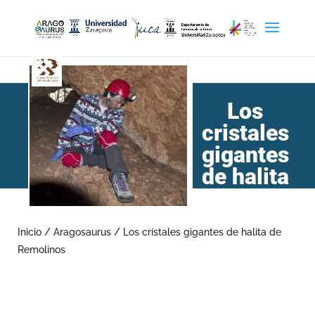
Los
cristales
gigantes
de halita
de
Remolinos
Inicio
/
Aragosaurus
/
Los cristales gigantes de halita de
Remolinos