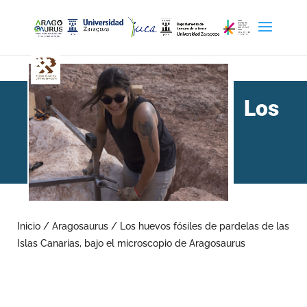
Los
huevos fósiles de pardelas
de las Islas Canarias, bajo
Inicio
/
Aragosaurus
/
Los huevos fósiles de pardelas de las
Islas Canarias, bajo el microscopio de Aragosaurus
el microscopio de
Aragosaurus