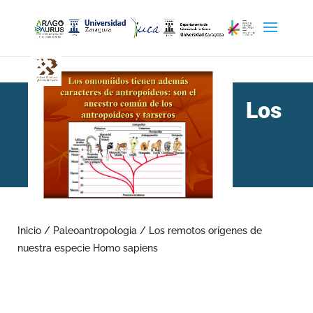
Los
remotos orígenes de
nuestra especie Homo
Inicio
/
Paleoantropologia
/
Los remotos orígenes de
nuestra especie Homo sapiens
sapiens