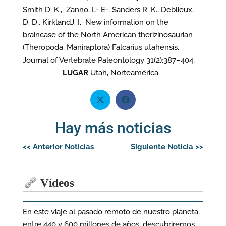
Smith D. K., Zanno, L- E-, Sanders R. K., Deblieux,
D. D., KirklandJ. I. New information on the
braincase of the North American therizinosaurian
(Theropoda, Maniraptora) Falcarius utahensis.
Journal of Vertebrate Paleontology 31(2):387–404,
LUGAR
Utah, Norteamérica
Hay más noticias
Navegación
<<
Anterior Noticias
Siguiente Noticia
>>
de
entradas
Vídeos
En este viaje al pasado remoto de nuestro planeta,
entre 440 y 600 millones de años, descubriremos