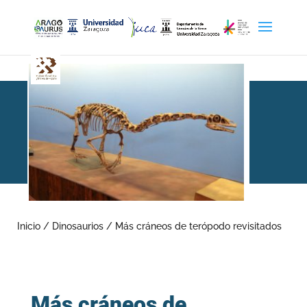
Más cráneos de terópodo
revisitados
Inicio
/
Dinosaurios
/
Más cráneos de terópodo revisitados
Más cráneos de