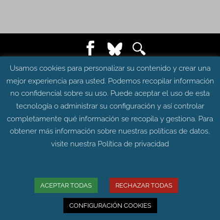
© Grupo Aragosaurus 2023.
Usamos cookies para personalizar su contenido y crear una
Universidad de Zaragoza. Facultad de Ciencias.
mejor experiencia para usted. Podemos recopilar información
Edificio de Geológicas. Pedro Cerbuna 12 - 50009
no confidencial sobre su uso. Puede aceptar el uso de esta
ZARAGOZA
tecnología o administrar su configuración y así controlar
Diseño web:
Intesiscon
completamente qué información se recopila y gestiona. Para
obtener más información sobre nuestras políticas de datos,
visite nuestra
Política de privacidad
ACEPTAR TODAS
RECHAZAR TODAS
CONFIGURACIÓN COOKIES