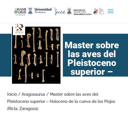
Master sobre
las aves del
Pleistoceno
superior –
Holoceno de
la cueva de los Piojos
Inicio
/
Aragosaurus
/
Master sobre las aves del
(Ricla, Zaragoza)
Pleistoceno superior – Holoceno de la cueva de los Piojos
(Ricla, Zaragoza)