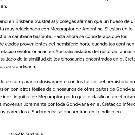
uén.
and en Brisbane (Australia) y colegas afirman que un hueso de u
á muy relacionado con Megaraptor de Argentina. Si están en lo
tralia cambiaría bastante. Hasta ahora se consideraba que los
de clados provenientes del hemisferio norte cuando los continen
retácico evolucionarían en Australia aislados del resto de faunas 
esultado de la similitud de los dinosaurios encontrados en el Cret
e los de Gondwana.
ado de comparar exclusivamente con los fósiles del hemisferio no
ión con otros fósiles de dinosaurios de otras partes de Gondwa
e indistinguible de Megaraptor, por lo que lo clasifican en el mis
 se moverían libremente por toda Gondwana en el Cretácico Inferio
muy parecidos a Sudamérica se encuentran en la India o en
LUGAR
Australia