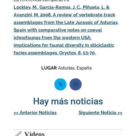
Lockley, M., Garcia-Ramos, J. C., Piñuela, L. &
Avanzini, M. 2008. A review of vertebrate track
assemblages from the Late Jurassic of Asturias,
Spain with comparative notes on coeval
ichnofaunas from the western USA:
implications for faunal diversity in siliciclastic
facies assemblages. Oryctos, 8, 53-70.
LUGAR
Asturias, España
Hay más noticias
Navegación
<<
Anterior Noticias
Siguiente Noticia
>>
de
entradas
Vídeos