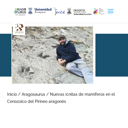
Nuevas icnitas de
mamíferos en el Cenozoico
Inicio
/
Aragosaurus
/
Nuevas icnitas de mamíferos en el
Cenozoico del Pirineo aragonés
del Pirineo aragonés