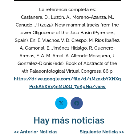
La referencia completa es:
Castanera, D., Luzón, A., Moreno-Azanza, M.,
Canudo, J.I (2025). New mammal tracks from the
lower Oligocene of the Jaca Basin (Pyrenees,
Spain). En: E. Vlachos, V. D. Crespo, M. Ríos Ibañez,
A. Gamonal, E. Jiménez Hidalgo, R. Guerrero-
Arenas, F. A. M. Arnal, A. Allende Mosquera, J.
González-Dionis (eds). Book of Abstracts of the
5th Palaeontological Virtual Congress, 86 p.
https://drive.google.com/file/d/1MznxbYXNXq
PixEAhXVx9nMU0Q_7eKpNq/view
Hay más noticias
Navegación
<<
Anterior Noticias
Siguiente Noticia
>>
de