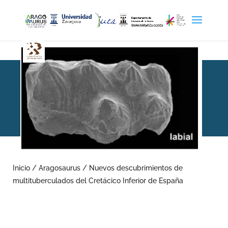
Nuevos descubrimientos
de multituberculados del
Inicio
/
Aragosaurus
/
Nuevos descubrimientos de
multituberculados del Cretácico Inferior de España
Cretácico Inferior de
España